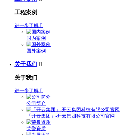
工程案例
进一步了解

国内案例
国外案例
关于我们

关于我们
进一步了解

公司简介
「开云集团」-开云集团科技有限公司官网
荣誉资质