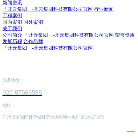
新闻资讯
「开云集团」-开云集团科技有限公司官网
行业新闻
工程案例
国内案例
国外案例
关于我们
公司简介
「开云集团」-开云集团科技有限公司官网
荣誉资质
发展历程
合作品牌
「开云集团」-开云集团科技有限公司官网
「开云集团」-开云集团科技有限公司官网
服务热线：
020-87566596
地址：
广州市萝岗区科学城科学大道绿地中央广场E栋2716室
版权所有：「开云集团」-开云集团科技有限公司官网
SEO
标签