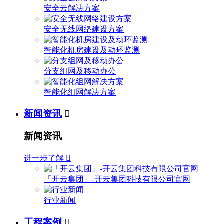
安全云解决方案
安全无线网络建设方案
智能化机房建设及动环监测
分支组网及移动办公
智能化组网解决方案
新闻资讯

新闻资讯
进一步了解

「开云集团」-开云集团科技有限公司官网
行业新闻
工程案例
