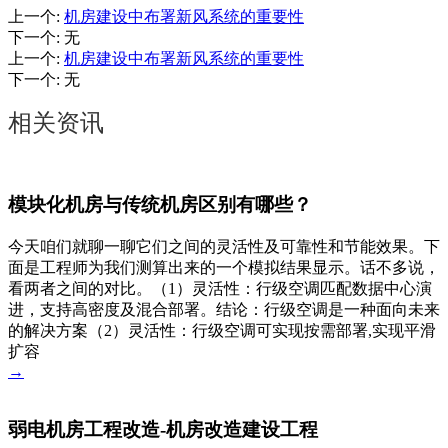
上一个
:
机房建设中布署新风系统的重要性
下一个
:
无
上一个
:
机房建设中布署新风系统的重要性
下一个
:
无
相关资讯
模块化机房与传统机房区别有哪些？
今天咱们就聊一聊它们之间的灵活性及可靠性和节能效果。下
面是工程师为我们测算出来的一个模拟结果显示。话不多说，
看两者之间的对比。（1）灵活性：行级空调匹配数据中心演
进，支持高密度及混合部署。结论：行级空调是一种面向未来
的解决方案（2）灵活性：行级空调可实现按需部署,实现平滑
扩容
→
弱电机房工程改造-机房改造建设工程