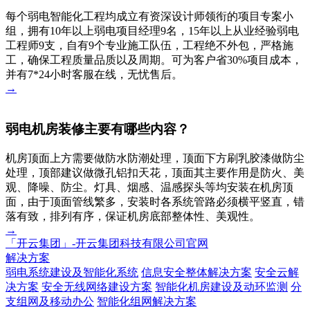
每个弱电智能化工程均成立有资深设计师领衔的项目专案小
组，拥有10年以上弱电项目经理9名，15年以上从业经验弱电
工程师9支，自有9个专业施工队伍，工程绝不外包，严格施
工，确保工程质量品质以及周期。可为客户省30%项目成本，
并有7*24小时客服在线，无忧售后。
→
弱电机房装修主要有哪些内容？
机房顶面上方需要做防水防潮处理，顶面下方刷乳胶漆做防尘
处理，顶部建议做微孔铝扣天花，顶面其主要作用是防火、美
观、降噪、防尘。灯具、烟感、温感探头等均安装在机房顶
面，由于顶面管线繁多，安装时各系统管路必须横平竖直，错
落有致，排列有序，保证机房底部整体性、美观性。
→
「开云集团」-开云集团科技有限公司官网
解决方案
弱电系统建设及智能化系统
信息安全整体解决方案
安全云解
决方案
安全无线网络建设方案
智能化机房建设及动环监测
分
支组网及移动办公
智能化组网解决方案